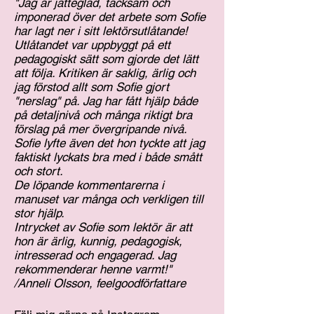
"Jag är jätteglad, tacksam och
imponerad över det arbete som Sofie
har lagt ner i sitt lektörsutlåtande!
Utlåtandet var uppbyggt på ett
pedagogiskt sätt som gjorde det lätt
att följa. Kritiken är saklig, ärlig och
jag förstod allt som Sofie gjort
"nerslag" på. Jag har fått hjälp både
på detaljnivå och många riktigt bra
förslag på mer övergripande nivå.
Sofie lyfte även det hon tyckte att jag
faktiskt lyckats bra med i både smått
och stort.
De löpande kommentarerna i
manuset var många och verkligen till
stor hjälp.
Intrycket av Sofie som lektör är att
hon är ärlig, kunnig, pedagogisk,
intresserad och engagerad. Jag
rekommenderar henne varmt!"
/Anneli Olsson,
feelgoodförfattare