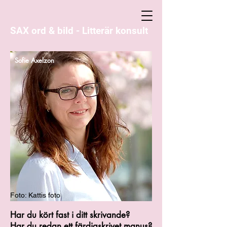
SAX ord & bild - Litterär konsult
Sofie Axelzon
Foto: Kattis foto
Har du kört fast i ditt skrivande?
Har du redan ett färdigskrivet manus?