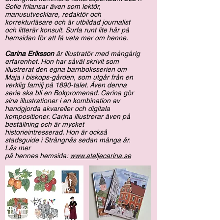
Sofie frilansar även som lektör,
manusutvecklare, redaktör och
korrekturläsare och är utbildad journalist
och litterär konsult. Surfa runt lite här på
hemsidan för att få veta mer om henne.
Carina Eriksson
är illustratör med mångårig
erfarenhet. Hon har såväl skrivit som
illustrerat den egna barnboksserien om
Maja i biskops-gården, som utgår från en
verklig familj på 1890-talet. Även denna
serie ska bli en Bokpromenad. Carina gör
sina illustrationer i en kombination av
handgjorda akvareller och digitala
kompositioner. Carina illustrerar även på
beställning och är mycket
historieintresserad. Hon är också
stadsguide i Strängnäs sedan många år.
Läs mer
på hennes hemsida:
www.ateljecarina.se