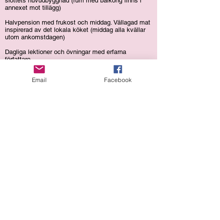
slottets huvudbyggnad (rum med balkong finns i
annexet mot tillägg)
Halvpension med frukost och middag. Vällagad mat
inspirerad av det lokala köket (middag alla kvällar
utom ankomstdagen)
Dagliga lektioner och övningar med erfarna
författare.
6 yogapass (ta med egen yogamatta), kortare
Email
Facebook
vandringar, tillfällen att måla (med eget medtaget
material).
Reseledning under hela resan.
Det finns max 18 platser och de brukar snabbt bli
uppbokade så säkra din plats, du betalar endast
1500:- i anmälningsavgift (faktura erhålls vid
anmälan och anmälningsavgiften är inte
återbetalningsbar vid ev. avbokning utan läkarintyg)
Resterande belopp betalas 8 veckor före avresa.
Har du frågor om skrivkursen, mejla till
sofie@saxord.se
Ta med din egen dator eller annat som du vill skriva
på!