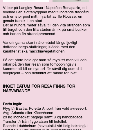
Vi bor på Langley Resort Napolèon Bonaparte, ett
boende i en slottsbyggnad med tillhörande trädgård
och en stor pool mitt i hjärtat av Ile Rousse, en
genuin fransk liten stad.
Det är hundra meter såväl till den vita stranden som
till torget och den lilla staden är rik på små butiker
och har en fin strand-promenad.
Vandringarna sker i närområdet längs ljuvligt
doftande bergs-sluttningar, klädda med den
karakteristiska macchiavegetationen.
På det stora hela gör man så mycket man vill och
orkar på den här resan som förhoppningsvis
kommer att bli en nystart för såväl dig som ditt
bokprojekt – och definitivt ett minne för livet.
INGET DATUM FÖR RESA FINNS FÖR
NÄRVARANDE
Detta ingår:
Flyg t/r Bastia, Poretta Airport från vald avreseort.
Avg. Arlanda eller Köpenhamn
23 kg incheckat bagage samt 8 kg handbagage.
Transfer t/r från flygplatsen till hotellet.
Boende i dubbelrum (havsutsikt vid tidig bokning) i