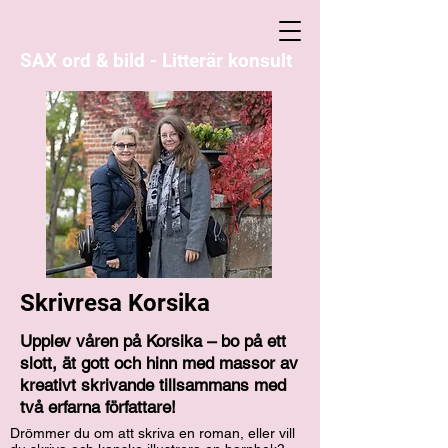
SAX ord & bild - Litterär konsult
Skrivresa Korsika
Upplev våren på Korsika – bo på ett
slott, ät gott och hinn med massor av
kreativt skrivande tillsammans med
två erfarna författare!
Drömmer du om att skriva en roman, eller vill