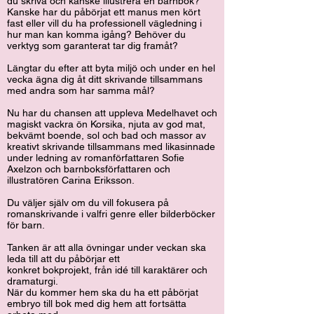
du skriva och kanske illustrera en barnbok?
Kanske har du påbörjat ett manus men kört
fast eller vill du ha professionell vägledning i
hur man kan komma igång? Behöver du
verktyg som garanterat tar dig framåt?
Längtar du efter att byta miljö och under en hel
vecka ägna dig åt ditt skrivande tillsammans
med andra som har samma mål?
Nu har du chansen att uppleva Medelhavet och
magiskt vackra ön Korsika, njuta av god mat,
bekvämt boende, sol och bad och massor av
kreativt skrivande tillsammans med likasinnade
under ledning av romanförfattaren Sofie
Axelzon och barnboksförfattaren och
illustratören Carina Eriksson.
Du väljer själv om du vill fokusera på
romanskrivande i valfri genre eller bilderböcker
för barn.
Tanken är att alla övningar under veckan ska
leda till att du påbörjar ett
konkret bokprojekt, från idé till karaktärer och
dramaturgi.
När du kommer hem ska du ha ett påbörjat
embryo till bok med dig hem att fortsätta