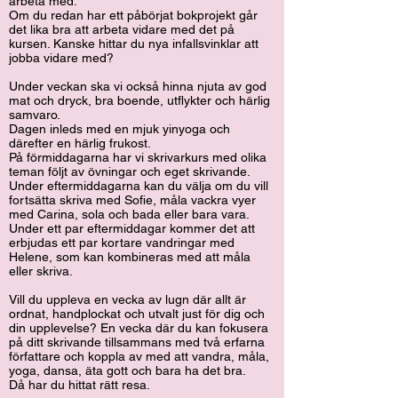
arbeta med.
Om du redan har ett påbörjat bokprojekt går
det lika bra att arbeta vidare med det på
kursen. Kanske hittar du nya infallsvinklar att
jobba vidare med?
Under veckan ska vi också hinna njuta av god
mat och dryck, bra boende, utflykter och härlig
samvaro.
Dagen inleds med en mjuk yinyoga och
därefter en härlig frukost.
På förmiddagarna har vi skrivarkurs med olika
teman följt av övningar och eget skrivande.
Under eftermiddagarna kan du välja om du vill
fortsätta skriva med Sofie, måla vackra vyer
med Carina, sola och bada eller bara vara.
Under ett par eftermiddagar kommer det att
erbjudas ett par kortare vandringar med
Helene, som kan kombineras med att måla
eller skriva.
Vill du uppleva en vecka av lugn där allt är
ordnat, handplockat och utvalt just för dig och
din upplevelse? En vecka där du kan fokusera
på ditt skrivande tillsammans med två erfarna
författare och koppla av med att vandra, måla,
yoga, dansa, äta gott och bara ha det bra.
Då har du hittat rätt resa.