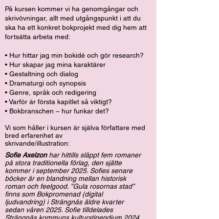
På kursen kommer vi ha genomgångar och
skrivövningar, allt med utgångspunkt i att du
ska ha ett konkret bokprojekt med dig hem att
fortsätta arbeta med:
• Hur hittar jag min bokidé och gör research?
• Hur skapar jag mina karaktärer
• Gestaltning och dialog
• Dramaturgi och synopsis
• Genre, språk och redigering
• Varför är första kapitlet så viktigt?
• Bokbranschen – hur funkar det?
Vi som håller i kursen är själva författare med
bred erfarenhet av
skrivande/illustration:
Sofie Axelzon
har hittills släppt fem romaner
på stora traditionella förlag, den sjätte
kommer i september 2025. Sofies senare
böcker är en blandning mellan historisk
roman och feelgood. ”Gula rosornas stad”
finns som Bokpromenad (digital
ljudvandring) i Strängnäs äldre kvarter
sedan våren 2025. Sofie tilldelades
Strängnäs kommuns kulturstipendium 2024.